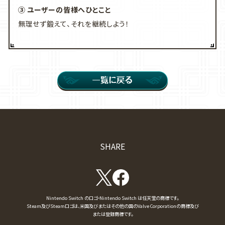
③ ユーザーの皆様へひとこと
無理せず鍛えて、それを継続しよう！
SHARE
T
f
w
a
Nintendo Switch のロゴ・Nintendo Switch は任天堂の商標です。
i
c
Steam及びSteamロゴは、米国及びまたはその他の国のValve Corporationの商標及び
t
e
または登録商標です。
t
b