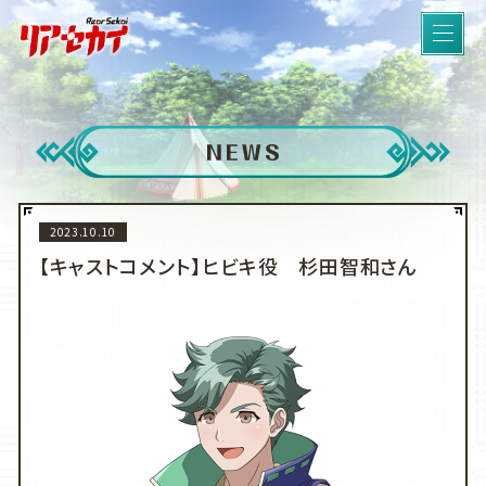
リ
ア
セ
カ
イ
R
e
a
r
S
e
2023.10.10
k
a
【キャストコメント】ヒビキ役 杉田智和さん
i